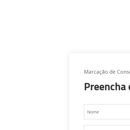
Marcação de Cons
Preencha 
lário
arcação